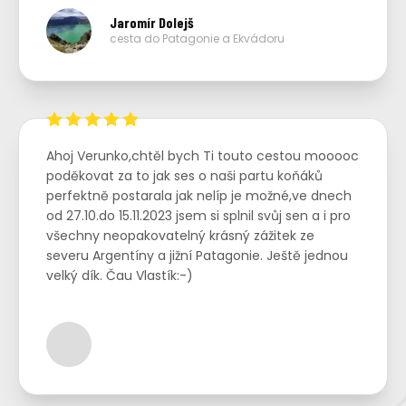
Jaromír Dolejš
cesta do Patagonie a Ekvádoru
Ahoj Verunko,chtěl bych Ti touto cestou mooooc
poděkovat za to jak ses o naši partu koňáků
perfektně postarala jak nelíp je možné,ve dnech
od 27.10.do 15.11.2023 jsem si splnil svůj sen a i pro
všechny neopakovatelný krásný zážitek ze
severu Argentíny a jižní Patagonie. Ještě jednou
velký dík. Čau Vlastík:-)