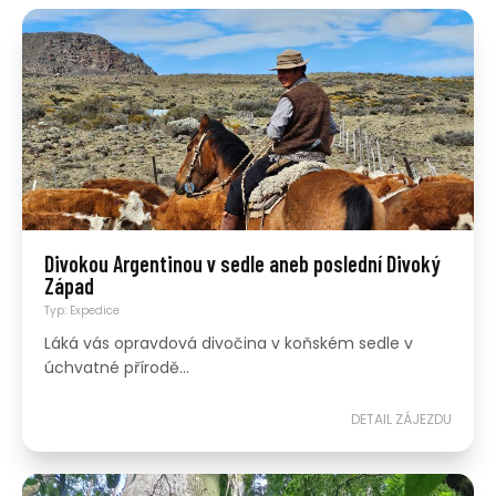
Divokou Argentinou v sedle aneb poslední Divoký
Západ
Typ: Expedice
Láká vás opravdová divočina v koňském sedle v
úchvatné přírodě...
DETAIL ZÁJEZDU