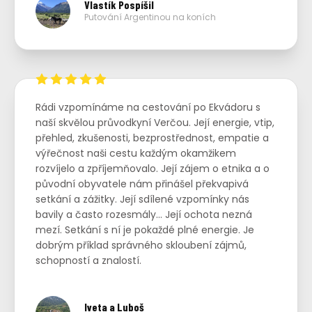
Vlastík Pospíšil
Putování Argentinou na koních
Rádi vzpomínáme na cestování po Ekvádoru s
naší skvělou průvodkyní Verčou. Její energie, vtip,
přehled, zkušenosti, bezprostřednost, empatie a
výřečnost naši cestu každým okamžikem
rozvíjelo a zpříjemňovalo. Její zájem o etnika a o
původní obyvatele nám přinášel překvapivá
setkání a zážitky. Její sdílené vzpomínky nás
bavily a často rozesmály... Její ochota nezná
mezí. Setkání s ní je pokaždé plné energie. Je
dobrým příklad správného skloubení zájmů,
schopností a znalostí.
Iveta a Luboš