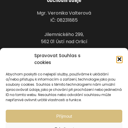
Mgr. Veronika Valterová
IČ: 08231885
Jilemnického 299,
562 01 Ústí nad Orlicí
Spravovat Souhlas s
Nabídka
cookies
Domů
Abychom poskytli co nejlepší služby, používáme k ukládání
a/nebo přístupu k informacím o zařízení, technologie jako jsou
Akce
soubory cookies. Souhlas s těmito technologiemi nám umožní
Cesty a expedice
zpracovávat údaje, jako je chování při procházení nebo jedinečná
ID na tomto webu. Nesouhlas nebo odvolání souhlasu může
Přednášky
nepříznivě ovlivnit určité vlastnosti a funkce.
Kontakt
Příjmout