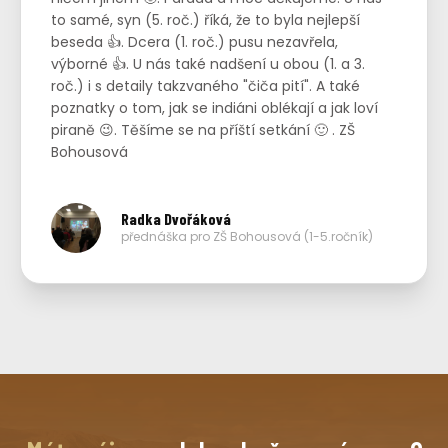
to samé, syn (5. roč.) říká, že to byla nejlepší
beseda 👍. Dcera (1. roč.) pusu nezavřela,
výborné 👍. U nás také nadšení u obou (1. a 3.
roč.) i s detaily takzvaného "čiča pití". A také
poznatky o tom, jak se indiáni oblékají a jak loví
piraně 😉. Těšíme se na příští setkání 🙂 . ZŠ
Bohousová
Radka Dvořáková
přednáška pro ZŠ Bohousová (1-5.ročník)