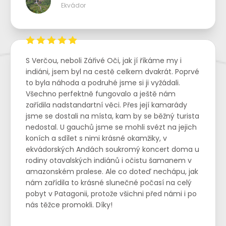
Ekvádor
S Verčou, neboli Zářivé Oči, jak jí říkáme my i
indiáni, jsem byl na cestě celkem dvakrát. Poprvé
to byla náhoda a podruhé jsme si ji vyžádali.
Všechno perfektně fungovalo a ještě nám
zařídila nadstandartní věci. Přes její kamarády
jsme se dostali na místa, kam by se běžný turista
nedostal. U gauchů jsme se mohli svézt na jejich
koních a sdílet s nimi krásné okamžiky, v
ekvádorských Andách soukromý koncert doma u
rodiny otavalských indiánů i očistu šamanem v
amazonském pralese. Ale co doteď nechápu, jak
nám zařídila to krásné slunečné počasí na celý
pobyt v Patagonii, protože všichni před námi i po
nás těžce promokli. Díky!