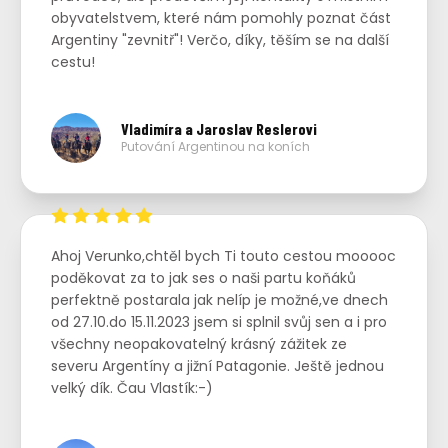
obyvatelstvem, které nám pomohly poznat část
Argentiny "zevnitř"! Verčo, díky, těším se na další
cestu!
Vladimíra a Jaroslav Reslerovi
Putování Argentinou na koních
Ahoj Verunko,chtěl bych Ti touto cestou mooooc
poděkovat za to jak ses o naši partu koňáků
perfektně postarala jak nelíp je možné,ve dnech
od 27.10.do 15.11.2023 jsem si splnil svůj sen a i pro
všechny neopakovatelný krásný zážitek ze
severu Argentíny a jižní Patagonie. Ještě jednou
velký dík. Čau Vlastík:-)