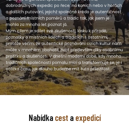
dobrodružných expedic po řece, na koních nebo v horách
a dalších putování, jejichž společné krédo je autentičnost
a poznání místních poměrů a tradic tak, jak jsem je
mohla za mnoho let poznat já.
Mým cílem je sdílet své zkušenosti, lásku k přírodě,
poznatky o místních lidech a tradicích s ostatními,
protože věřím, že autentické poznávání cizích kultur nám
může v mnohém obohatit život především díky osobnímu
prožitku a zkušenosti. V dnešní moderní době, kdy mnoho
tradičních společností pomalu mizí a transformuje se, je i
otázka času, jak dlouho budeme mít tuto příležitost.
Nabídka
cest
a
expedicí