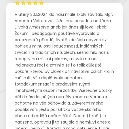
V úterý 30.1.2024 do naší malé školy zavítala Mgr.
Veronika Valterová s úžasnou besedou na téma
Divoká Amazonie aneb jak dnes žijí lovci lebek.
Žákům i pedagogům poutavě vyprávěla o
amazonské přírodě, životě zdejších obyvatel z
pohledu minulosti i současnosti, indiánských
zvycích a tradičních rituálech, seznámila nás s
recepty na místní pokrmy, mluvila na nás
indiánskou řečí a zmínila se i o tolik důležité
pokoře, kterou by člověk při návštěvě cizích krajin
měl mít. Vše doplňovala bohatou
fotodokumentací a především svými
mnohaletými osobními zážitky. Všetečné otázky
dětí i nás dospělých neměly konce a Veronika
ochotně na vše odpovídala. Závěrem mého
poděkování ještě pár útržků vět ze školního
chatu od rodičů našich žáků: Dcera (1. roč.) je
nadšená, opravdu ji to zaujalo a nemluví dnes o
ničem jiném 🙂. Paráda a moc děkujeme. U nás