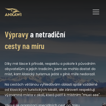
Výpravy
a netradiční
cesty na míru
Díky mé lásce k přírodě, respektu a pokoře k původním
obyvatelům a jejich tradicím, jsem se mohla dostat do
míst, kam klasický turismus ještě v plné míře nedorazil.
Na cestách většinou vyhledávám oblasti spíše vzdálené
od klasických turistických lokalit, ale zároveň respektuji
významná místa v okolí, která patří k místním "must see".
Věnuji se organizaci speciálních cest na míru,