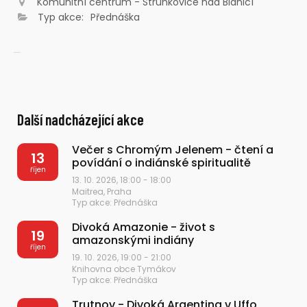
Komunitní centrum - Strunkovice nad Blanicí
Typ akce:
Přednáška
Další nadcházející akce
Večer s Chromým Jelenem - čtení a
13
povídání o indiánské spiritualitě
říjen
13. 10. 2026, 18:00 - 18:00
Maitrea, Praha
Typ akce: Přednáška
Divoká Amazonie - život s
19
amazonskými indiány
říjen
19. 10. 2026, 19:00 - 21:00
Knihovna obce Tymákov
Typ akce: Přednáška
Trutnov - Divoká Argentina v Uffo