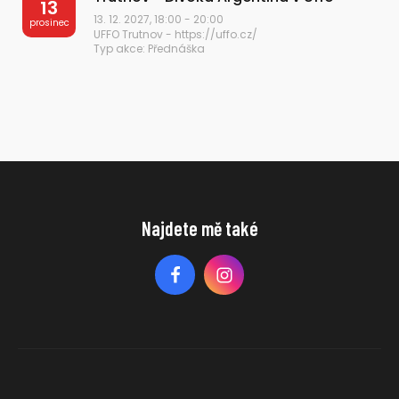
13
13. 12. 2027, 18:00 - 20:00
prosinec
UFFO Trutnov - https://uffo.cz/
Typ akce: Přednáška
Najdete mě také