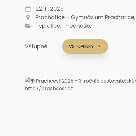
22. 11. 2025
Prachatice - Gymnázium Prachatice, Z
Typ akce:
Přednáška
Vstupné:
VSTUPENKY
Prachcest 2025 – 3. ročník cestovatelskéh
http://prachcest.cz