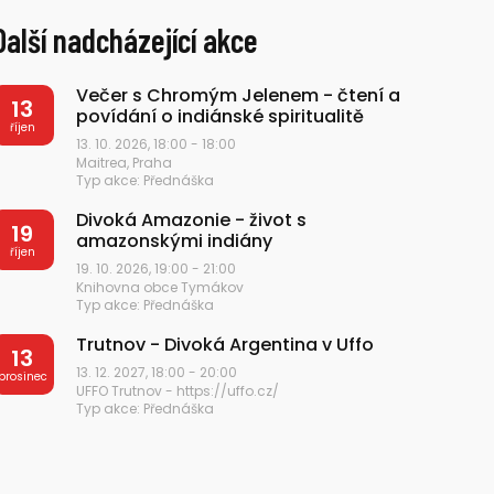
Další nadcházející akce
Večer s Chromým Jelenem - čtení a
13
povídání o indiánské spiritualitě
říjen
13. 10. 2026, 18:00 - 18:00
Maitrea, Praha
Typ akce: Přednáška
Divoká Amazonie - život s
19
amazonskými indiány
říjen
19. 10. 2026, 19:00 - 21:00
Knihovna obce Tymákov
Typ akce: Přednáška
Trutnov - Divoká Argentina v Uffo
13
13. 12. 2027, 18:00 - 20:00
prosinec
UFFO Trutnov - https://uffo.cz/
Typ akce: Přednáška